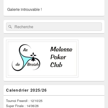
Galerie introuvable !
Zone
Recherche :
Rechercher
principale
de
widget
pour
la
barre
latérale
Calendrier 2025/26
Tournoi Freeroll : 12/10/25
Super Finale : 14/06/26